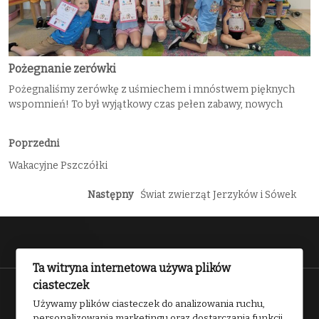
Pożegnanie zerówki
Pożegnaliśmy zerówkę z uśmiechem i mnóstwem pięknych
wspomnień! To był wyjątkowy czas pełen zabawy, nowych
Poprzedni
Wakacyjne Pszczółki
Następny
Świat zwierząt Jerzyków i Sówek
Ta witryna internetowa używa plików
ciasteczek
Przedszkole nr 2 w Kwidzynie 2025
Używamy plików ciasteczek do analizowania ruchu,
personalizowania marketingu oraz dostarczania funkcji