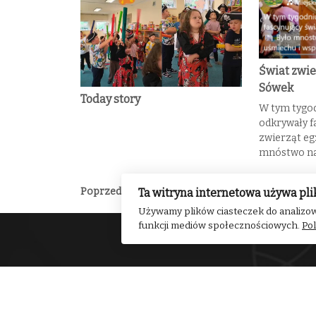
Świat zwie
Sówek
Today story
W tym tygod
odkrywały f
zwierząt eg
mnóstwo na
Poprzedni
Wakacyjne Pszczółki
Ta witryna internetowa używa pli
Używamy plików ciasteczek do analizow
funkcji mediów społecznościowych.
Pol