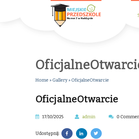
OficjalneOtwarci
Home
»
Gallery
»
OficjalneOtwarcie
OficjalneOtwarcie
17/10/2025
admin
0 Commen
Udostępnij: