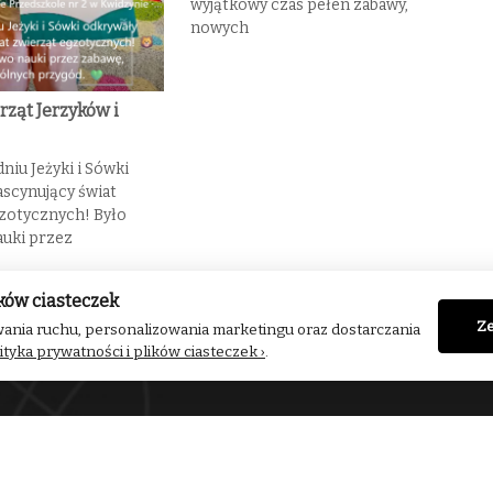
wyjątkowy czas pełen zabawy,
nowych
rząt Jerzyków i
niu Jeżyki i Sówki
ascynujący świat
zotycznych! Było
uki przez
Następny
Świat zwierząt Jerzyków i Sówek
ków ciasteczek
Ze
ania ruchu, personalizowania marketingu oraz dostarczania
ityka prywatności i plików ciasteczek ›
.