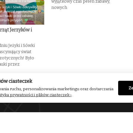
wyjątkowy czas pełen zabawy,
nowych
rząt Jerzyków i
niu Jeżyki i Sówki
ascynujący świat
zotycznych! Było
uki przez
Następny
Świat zwierząt Jerzyków i Sówek
ków ciasteczek
Ze
ania ruchu, personalizowania marketingu oraz dostarczania
ityka prywatności i plików ciasteczek ›
.