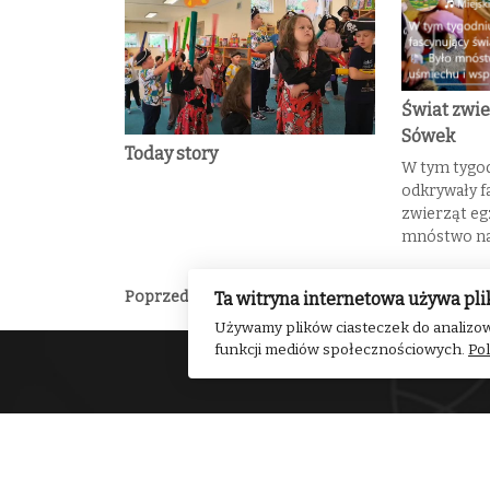
Świat zwie
Sówek
Today story
W tym tygod
odkrywały f
zwierząt eg
mnóstwo na
Poprzedni
Wakacyjne Pszczółki
Ta witryna internetowa używa pli
Używamy plików ciasteczek do analizow
funkcji mediów społecznościowych.
Pol