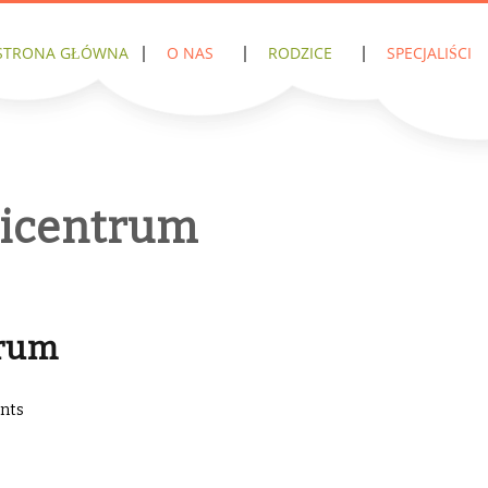
STRONA GŁÓWNA
O NAS
RODZICE
SPECJALIŚCI
ticentrum
trum
nts