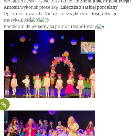
Wokaliści Lesia i Dawid oraz tancerki:
Zuzia
,
Julia
,
Emilka
,
Łucja
i
Antosia
wykonali piosenkę „
Laleczka z saskiej porcelany
”
Ogromne brawa dla Nich za niezwykłą śmiałość, odwagę i
muzykalność
Rodzicom dziękujemy za pomoc i współpracę