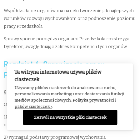
Współdziałanie organów ma na celu tworzenie jak najlepszych
warunków rozwoju wychowankom oraz podnoszenie poziomu
pracy Przedszkola.
Sprawy sporne pomiędzy organami Przedszkola rozstrzyga
Dyrektor, uwzględniając zakres kompetencji tych organów.
Rozdział 4. Organizacja pracy
Ta witryna internetowa używa plików
Przedszkola
ciasteczek
Używamy plików ciasteczek do analizowania ruchu,
§ 14.
personalizowania marketingu oraz dostarczania funkcji
mediów społecznościowych.
Polityka prywatności i
Organizacja pracy Przedszkola jest dostosowana do:
plików ciasteczek ›
.
1) liczby dzieci zgłoszonych na dany rok szkolny, liczby
Zezwól na wszystkie pliki ciasteczek
oddziałów i czasu ich pracy;
2) wymagań podstawy programowej wychowania