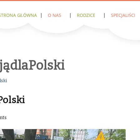
STRONA GŁÓWNA
O NAS
RODZICE
SPECJALIŚCI
jądlaPolski
lski
Polski
nts