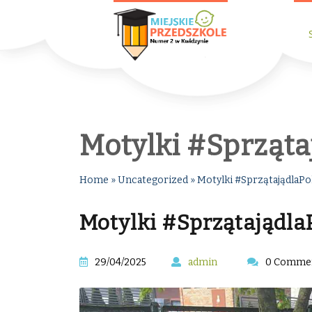
Motylki #Sprząta
Home
»
Uncategorized
»
Motylki #SprzątajądlaPo
Motylki #Sprzątajądla
29/04/2025
admin
0 Comme