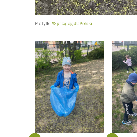
Motylki
#SprzątajądlaPolski