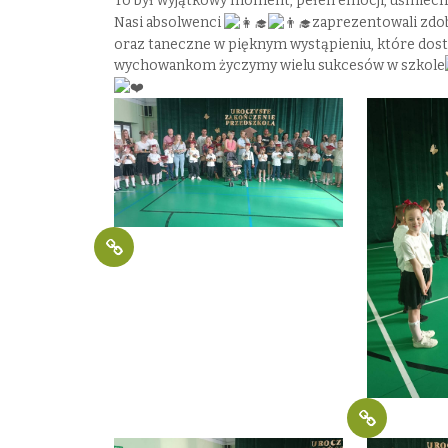
To był wyjątkowy moment, pełen emocji, uśmiec
Nasi absolwenci
zaprezentowali zdob
oraz taneczne w pięknym wystąpieniu, które do
wychowankom życzymy wielu sukcesów w szkole