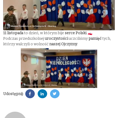
11 listopada
to dzień, w którym bije
serce Polski
.
Podczas przedszkolnej
uroczystości
uczciliśmy
pamięć
tych,
którzy walczyli o wolność
naszej Ojczyzny
.
Udostępnij: