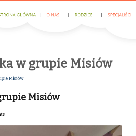
STRONA GŁÓWNA
O NAS
RODZICE
SPECJALIŚCI
ka w grupie Misiów
upie Misiów
grupie Misiów
ts