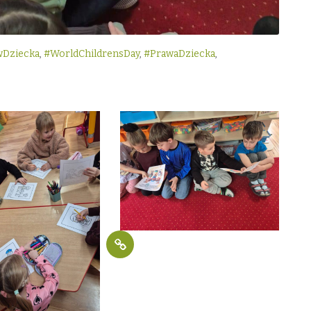
wDziecka
,
#WorldChildrensDay
,
#PrawaDziecka
,