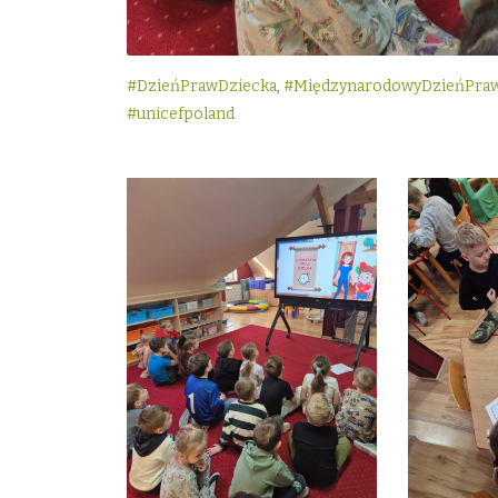
#DzieńPrawDziecka
,
#MiędzynarodowyDzieńPra
#unicefpoland