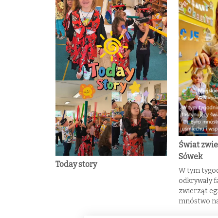
Świat zwie
Sówek
Today story
W tym tygod
odkrywały f
zwierząt eg
mnóstwo na