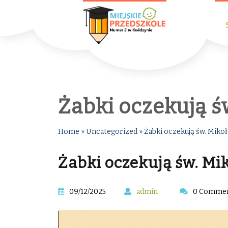
Żabki oczekują ś
Home
»
Uncategorized
»
Żabki oczekują św. Mikoł
Żabki oczekują św. Mi
09/12/2025
admin
0 Comme