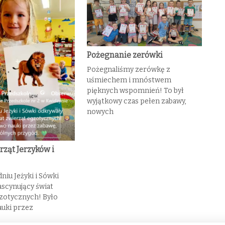
Pożegnanie zerówki
Pożegnaliśmy zerówkę z
uśmiechem i mnóstwem
pięknych wspomnień! To był
wyjątkowy czas pełen zabawy,
nowych
rząt Jerzyków i
niu Jeżyki i Sówki
ascynujący świat
zotycznych! Było
uki przez