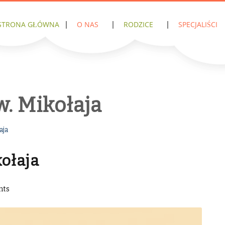
STRONA GŁÓWNA
O NAS
RODZICE
SPECJALIŚCI
w. Mikołaja
aja
kołaja
nts