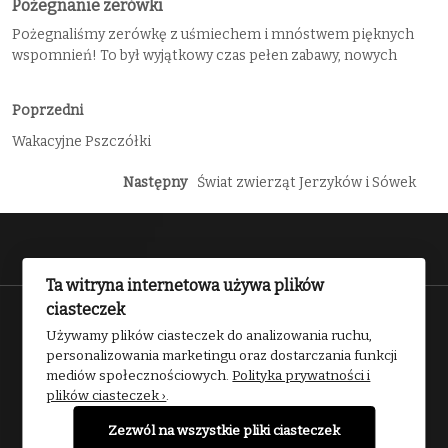
Pożegnanie zerówki
Pożegnaliśmy zerówkę z uśmiechem i mnóstwem pięknych
wspomnień! To był wyjątkowy czas pełen zabawy, nowych
Poprzedni
Wakacyjne Pszczółki
Następny
Świat zwierząt Jerzyków i Sówek
Ta witryna internetowa używa plików
ciasteczek
Przedszkole nr 2 w Kwidzynie 2025
Używamy plików ciasteczek do analizowania ruchu,
personalizowania marketingu oraz dostarczania funkcji
mediów społecznościowych.
Polityka prywatności i
plików ciasteczek ›
.
Zezwól na wszystkie pliki ciasteczek