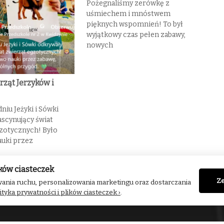
Pożegnaliśmy zerówkę z
uśmiechem i mnóstwem
pięknych wspomnień! To był
wyjątkowy czas pełen zabawy,
nowych
rząt Jerzyków i
niu Jeżyki i Sówki
ascynujący świat
zotycznych! Było
uki przez
Następny
Świat zwierząt Jerzyków i Sówek
ków ciasteczek
Ze
ania ruchu, personalizowania marketingu oraz dostarczania
ityka prywatności i plików ciasteczek ›
.