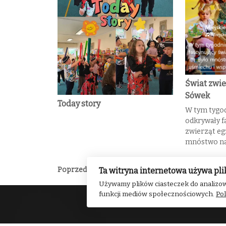
Świat zwie
Sówek
Today story
W tym tygod
odkrywały f
zwierząt eg
mnóstwo na
Poprzedni
Wakacyjne Pszczółki
Ta witryna internetowa używa pli
Używamy plików ciasteczek do analizow
funkcji mediów społecznościowych.
Pol