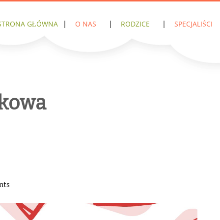
STRONA GŁÓWNA
O NAS
RODZICE
SPECJALIŚCI
nkowa
nts