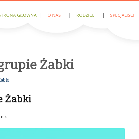
STRONA GŁÓWNA
O NAS
RODZICE
SPECJALIŚCI
grupie Żabki
Żabki
e Żabki
nts