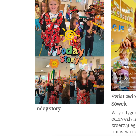
Świat zwie
Sówek
Today story
W tym tygod
odkrywały f
zwierząt eg
mnóstwo na