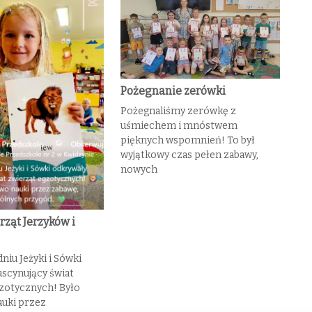
Pożegnanie zerówki
Pożegnaliśmy zerówkę z
uśmiechem i mnóstwem
pięknych wspomnień! To był
wyjątkowy czas pełen zabawy,
nowych
rząt Jerzyków i
niu Jeżyki i Sówki
ascynujący świat
zotycznych! Było
uki przez