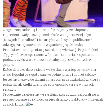
Z ogromną radością i dumą informujemy, że Kłapouszki
reprezentowały nasze przedszkole w tegorocznej edycji
„Nowych Teatraliów”. Mali artyści zachwycili publiczność
odwagą, zaangażowaniem i wspaniałą grą aktorską.
Przedstawili interpretację sceniczną wiersza J. Papuzińskiej
„Tygryski”, tworząc razem z Paniami scenariusz spektaklu
podczas cyklu warsztatów teatralnych prowadzonych w
grupie.
Każde dziecko dało z siebie wszystko, a występ był efektem
wielu tygodni przygotowań, wspólnej pracy i dobrej zabawy.
Jesteśmy niezwykle dumni z naszych przedszkolaków, którzy
pokazali, jak wielki talent i kreatywność kryją się w małych
sercach.
Serdecznie dziękujemy wszystkim, którzy zaangażowali się w
przygotowanie spektaklu, wspierali naszych aktorów i trzymali
za nich kciuki.