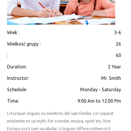
Wiek
:
3-6
Wielkość grupy
:
26
:
60
Duration
:
2 Year
Instructor
:
Mr. Smith
Schedule
:
Monday - Saturday
Time
:
9:00 Am to 12:00 Pm
Li Europan lingues es membres del sam familie. Lor separat
existentie es un myth. Por scientie, musica, sport etc, litot
Europa usa li sam vocabular. Li lingues differe solmen in li