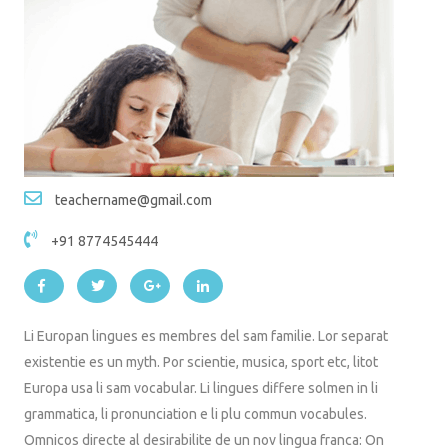
teachername@gmail.com
+91 8774545444
Li Europan lingues es membres del sam familie. Lor separat
existentie es un myth. Por scientie, musica, sport etc, litot
Europa usa li sam vocabular. Li lingues differe solmen in li
grammatica, li pronunciation e li plu commun vocabules.
Omnicos directe al desirabilite de un nov lingua franca: On